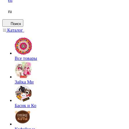
en
ru
Поиск
Каталог
Все товары
Зайка Ми
Басик и Ко