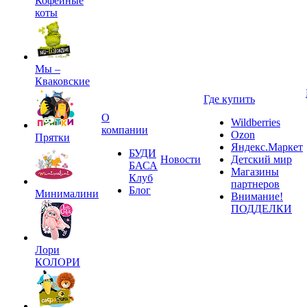
Кофейные
коты
Мы –
Кваковские
Где купить
О
Wildberries
компании
Ozon
Прятки
Яндекс.Маркет
БУДИ
Новости
Детский мир
БАСА
Магазины
Клуб
партнеров
Блог
Минималини
Внимание!
ПОДДЕЛКИ
Лори
КОЛОРИ