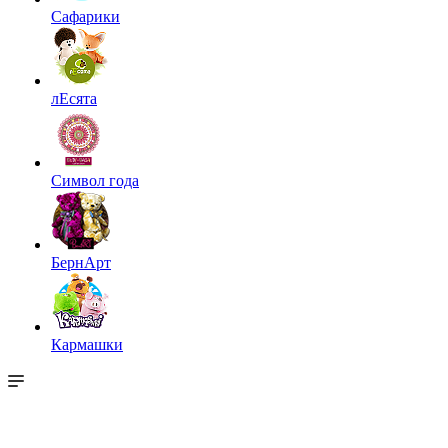
Сафарики
лЕсята
Символ года
БернАрт
Кармашки