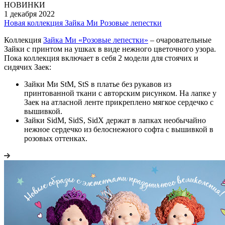
НОВИНКИ
1 декабря 2022
Новая коллекция Зайка Ми Розовые лепестки
Коллекция
Зайка Ми «Розовые лепестки»
– очаровательные
Зайки с принтом на ушках в виде нежного цветочного узора.
Пока коллекция включает в себя 2 модели для стоячих и
сидячих Заек:
Зайки Ми StM, StS в платье без рукавов из
принтованной ткани с авторским рисунком. На лапке у
Заек на атласной ленте прикреплено мягкое сердечко с
вышивкой.
Зайки SidM, SidS, SidX держат в лапках необычайно
нежное сердечко из белоснежного софта с вышивкой в
розовых оттенках.