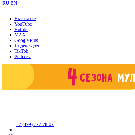
RU
EN
Вконтакте
YouTube
Rutube
MAX
Google Plus
Яндекс.Дзен
TikTok
Pinterest
+7 (499) 777-78-02
ru