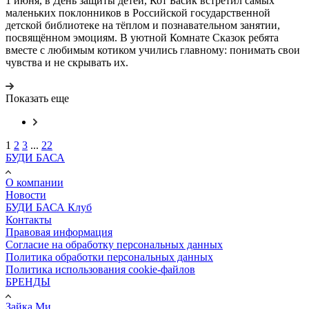
1 июня, в День защиты детей, Кот Басик встретил самых
маленьких поклонников в Российской государственной
детской библиотеке на тёплом и познавательном занятии,
посвящённом эмоциям. В уютной Комнате Сказок ребята
вместе с любимым котиком учились главному: понимать свои
чувства и не скрывать их.
Показать еще
1
2
3
...
22
БУДИ БАСА
О компании
Новости
БУДИ БАСА Клуб
Контакты
Правовая информация
Согласие на обработку персональных данных
Политика обработки персональных данных
Политика использования cookie-файлов
БРЕНДЫ
Зайка Ми