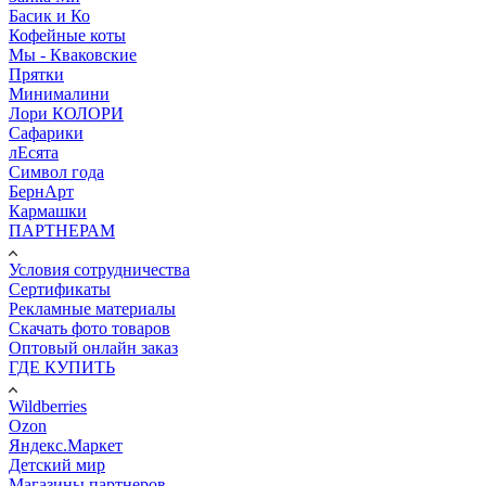
Басик и Ко
Кофейные коты
Мы - Кваковские
Прятки
Минималини
Лори КОЛОРИ
Сафарики
лЕсята
Символ года
БернАрт
Кармашки
ПАРТНЕРАМ
Условия сотрудничества
Сертификаты
Рекламные материалы
Скачать фото товаров
Оптовый онлайн заказ
ГДЕ КУПИТЬ
Wildberries
Ozon
Яндекс.Маркет
Детский мир
Магазины партнеров