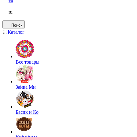
en
ru
Поиск
Каталог
Все товары
Зайка Ми
Басик и Ко