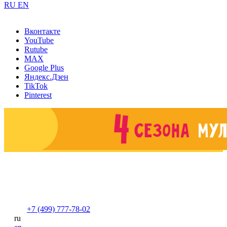
RU
EN
Вконтакте
YouTube
Rutube
MAX
Google Plus
Яндекс.Дзен
TikTok
Pinterest
+7 (499) 777-78-02
ru