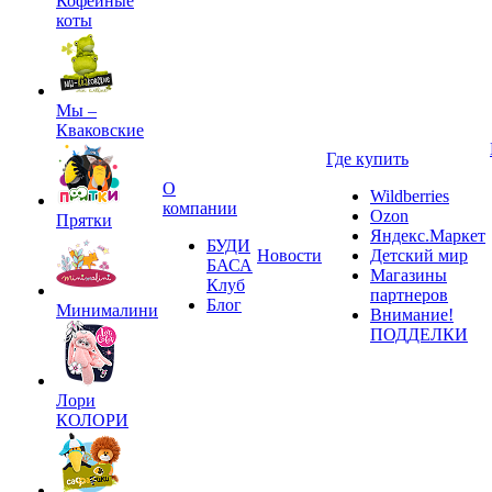
Кофейные
коты
Мы –
Кваковские
Где купить
О
Wildberries
компании
Ozon
Прятки
Яндекс.Маркет
БУДИ
Новости
Детский мир
БАСА
Магазины
Клуб
партнеров
Блог
Минималини
Внимание!
ПОДДЕЛКИ
Лори
КОЛОРИ