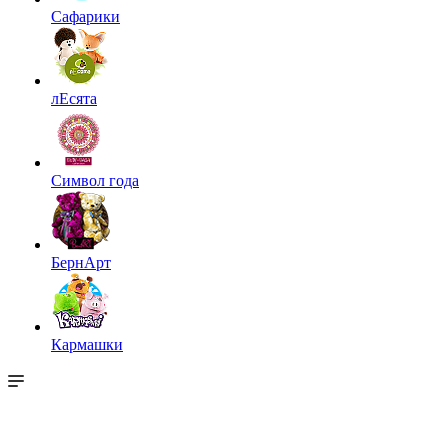
Сафарики
лЕсята
Символ года
БернАрт
Кармашки