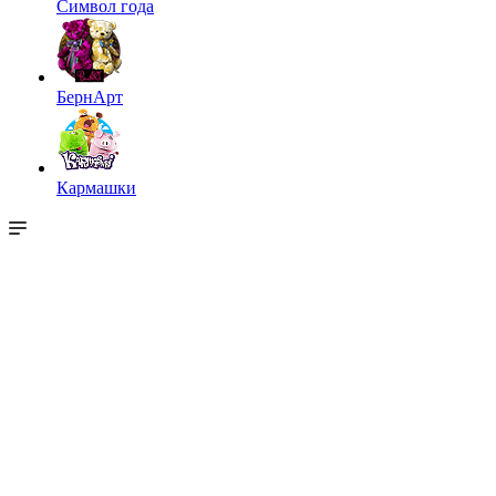
Символ года
БернАрт
Кармашки