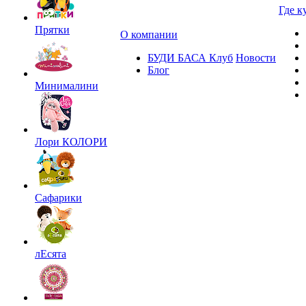
Где к
Прятки
О компании
БУДИ БАСА Клуб
Новости
Блог
Минималини
Лори КОЛОРИ
Сафарики
лЕсята