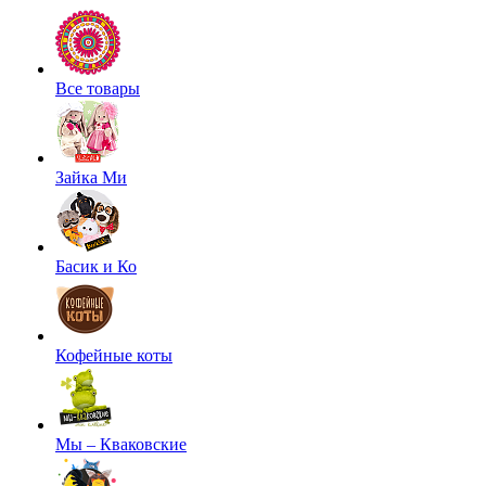
Все товары
Зайка Ми
Басик и Ко
Кофейные коты
Мы – Кваковские