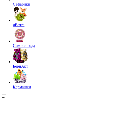
Сафарики
лЕсята
Символ года
БернАрт
Кармашки