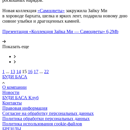
роскошных нарядов.
Новая коллекция
«Самоцветы»
закружила Зайку Ми
в хороводе бархата, шелка и ярких лент, подарила новому дню
сияние улыбки и драгоценных камней.
Презентация «Коллекция Зайка Ми — Самоцветы» 6,2Mb
Показать еще
1
...
13
14
15
16
17
...
22
БУДИ БАСА
О компании
Новости
БУДИ БАСА Клуб
Контакты
Правовая информация
Согласие на обработку персональных данных
Политика обработки персональных данных
Политика использования cookie-файлов
БРЕНДЫ