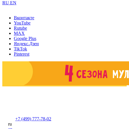
RU
EN
Вконтакте
YouTube
Rutube
MAX
Google Plus
Яндекс.Дзен
TikTok
Pinterest
+7 (499) 777-78-02
ru