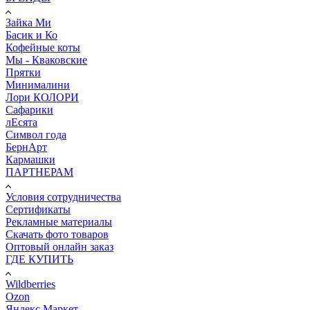
Зайка Ми
Басик и Ко
Кофейные коты
Мы - Кваковские
Прятки
Минималини
Лори КОЛОРИ
Сафарики
лЕсята
Символ года
БернАрт
Кармашки
ПАРТНЕРАМ
Условия сотрудничества
Сертификаты
Рекламные материалы
Скачать фото товаров
Оптовый онлайн заказ
ГДЕ КУПИТЬ
Wildberries
Ozon
Яндекс.Маркет