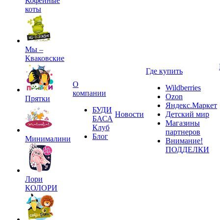
Кофейные
коты
Мы –
Кваковские
Где купить
О
Wildberries
компании
Ozon
Прятки
Яндекс.Маркет
БУДИ
Новости
Детский мир
БАСА
Магазины
Клуб
партнеров
Блог
Минималини
Внимание!
ПОДДЕЛКИ
Лори
КОЛОРИ