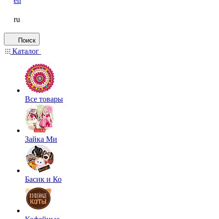
en
ru
Поиск
Каталог
Все товары
Зайка Ми
Басик и Ко